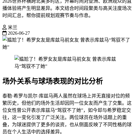
2026世界杯横跨北美多时区，开幕时间对亚洲、欧洲观众的直
播体验将产生明显差异。本文结合时间段聚类与高关注度场次
时间汇总，帮你提前规划观赛节奏与作息。
米兰
2026-06-27
场外关系与球场表现的对比分析
泰勒·希罗与凯尔·库兹马两人虽然在球场上并无直接对位的频
繁历史，但他们的场外生活却因同一位女友而产生了交集。这
位女性曾公开表示库兹马“驾驭不了她”，如今却与希罗稳定交
往，这一变化引发了广泛关注。两位球员在场外话题上的重
叠，为球迷提供了更多的谈资，也从侧面反映了不同性格的球
员在个人生活中的选择差异。