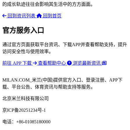
的成长轨迹往往会影响其生活中的方方面面。
回到资讯列表
回到首页
官方服务入口
通过官方页面获取平台资讯、下载APP并查看帮助支持，提升
访问安全性与使用效率。
前往 APP 下载
查看帮助中心
浏览最新资讯
MILAN.COM_米兰(中国)提供官方入口、登录注册、APP下
载、平台公告、体育资讯与帮助支持等服务。
北京米兰科技有限公司
京ICP备20251234号-1
电话：+86-01085180000