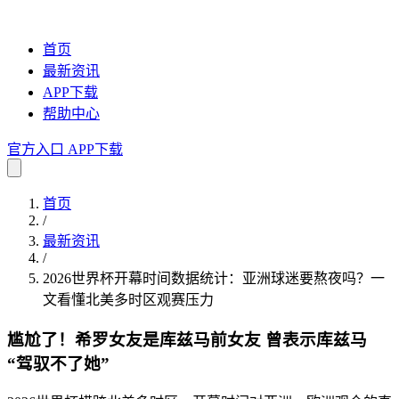
首页
最新资讯
APP下载
帮助中心
官方入口
APP下载
首页
/
最新资讯
/
2026世界杯开幕时间数据统计：亚洲球迷要熬夜吗？一
文看懂北美多时区观赛压力
尴尬了！希罗女友是库兹马前女友 曾表示库兹马
“驾驭不了她”