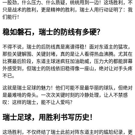
一股劲，什么压力、什么质疑，统统甩到一边！这场胜利，不
只是战术的胜利，更是精神的胜利，瑞士人用行动证明了：我
们能行！
稳如磐石，瑞士的防线有多硬？
不得不说，瑞士的后防线真是离谱得稳！面对东道主的猛攻，
那些关键解围、关键封堵，真的是让人看得热血沸腾。尤其在
比赛最后阶段，东道主球迷疯狂加油助威，压力大的都能屏幕
外感受到，但瑞士的防线依旧稳得像一座山，绝对让对手头疼
不已。
这就是瑞士足球的魅力！他们可能不是最华丽的球队，但绝对
是最难啃的骨头。一次次关键时刻的冷静处理，让人不禁感
叹：这样的瑞士，能不让人爱吗？
瑞士足球，用胜利书写历史！
这场胜利，不仅终结了瑞士此前对阵东道主时的尴尬纪录，更