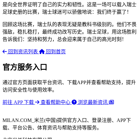
是向全世界证明了自己的实力和韧性。这是一场可以载入瑞士
足球史册的比赛，瑞士球迷可以骄傲地说：我们终于赢了！
回顾这场比赛，瑞士队的表现无疑是教科书级别的。他们不畏
强敌，稳扎稳打，最终成功改写历史。瑞士足球，用这场胜利
告诉我们：坚持和努力，总会迎来属于自己的高光时刻！
回到资讯列表
回到首页
官方服务入口
通过官方页面获取平台资讯、下载APP并查看帮助支持，提升
访问安全性与使用效率。
前往 APP 下载
查看帮助中心
浏览最新资讯
MILAN.COM_米兰(中国)提供官方入口、登录注册、APP下
载、平台公告、体育资讯与帮助支持等服务。