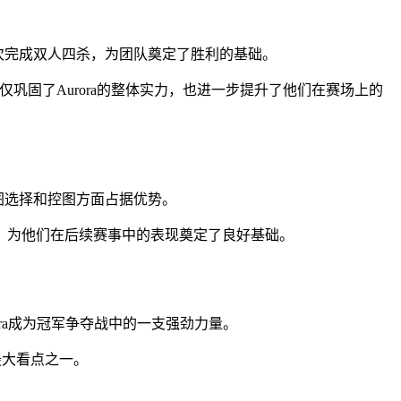
中多次完成双人四杀，为团队奠定了胜利的基础。
巩固了Aurora的整体实力，也进一步提升了他们在赛场上的
图选择和控图方面占据优势。
面性，为他们在后续赛事中的表现奠定了良好基础。
ora成为冠军争夺战中的一支强劲力量。
最大看点之一。