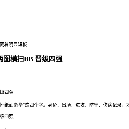
又藏着明显短板
松两图横扫BB 晋级四强
忘掉“纸面豪华”这四个字。身价、出场、进攻、防守、伤病记录