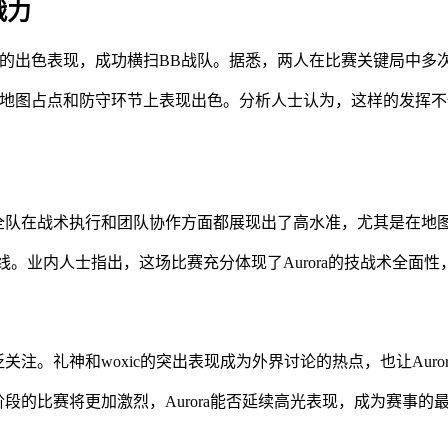
战力
和woxic的出色表现，成功横扫BB战队。据悉，两人在比赛关键局
在地图占点和防守环节上表现出色。分析人士认为，这样的发挥不仅
强。全队在战术执行和团队协作方面都展现出了高水准，尤其是在地
防线。业内人士指出，这场比赛充分体现了Aurora的技战术全
泛关注。礼神和woxic的突出表现成为外界讨论的热点，也让Aur
阶段的比赛将更加激烈，Aurora能否延续高光表现，成为赛事的